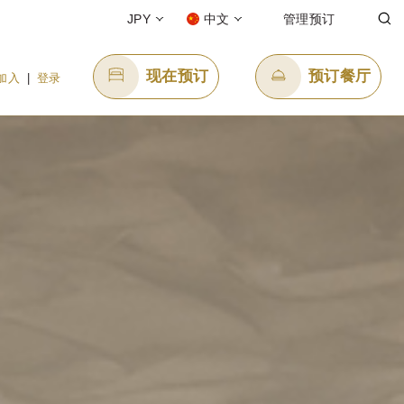
JPY
中文
管理预订
现在预订
预订餐厅
加入
|
登录
发送电子邮件
enquiry.ppkyo@pphg.com
l-free)