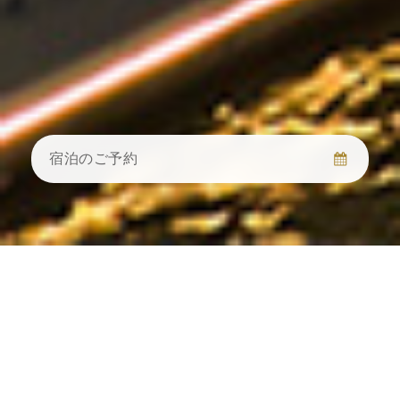
Select
このサイトでの経験をどのように評価しますか？
an
option
from
1
不満
とても満足
to
宿泊のご予約
5,
Next
with
1
being
不
満
and
宿泊日
5
戻る
being
ようこそ
宿泊人数・客室数
目的地
閉じる
戻る
戻る
と
パン パシフィック 天津へ
て
も
目的地
2026年08月
パンパシフィック 天津
ようこそ
−
+
客室
1
満
足
1