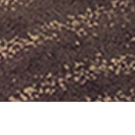
Select
このサイトでの経験をどのように評価しますか？
an
option
from
1
不満
とても満足
to
5,
Next
with
1
being
不
満
and
5
being
と
て