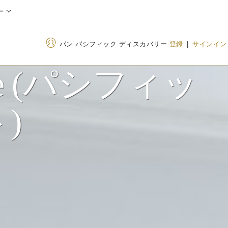
ー
パン パシフィック ディスカバリー
登録
|
サインイン
uite (パシフィッ
住所
電話番号
)
Suite 300-999 Canada
+1 604 662 8111
Place, Vancouver, British
1833 437 7747
(Tol
Columbia, V6C 3B5,
Canada（カナダ）