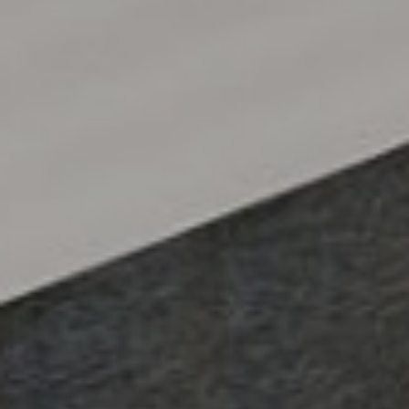
Select
このサイトでの経験をどのように評価しますか？
an