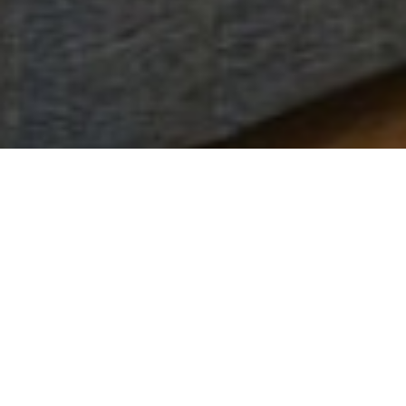
option
from
1
不満
とても満足
to
5,
Next
with
1
being
不
満
and
5
being
と
て
も
満
足