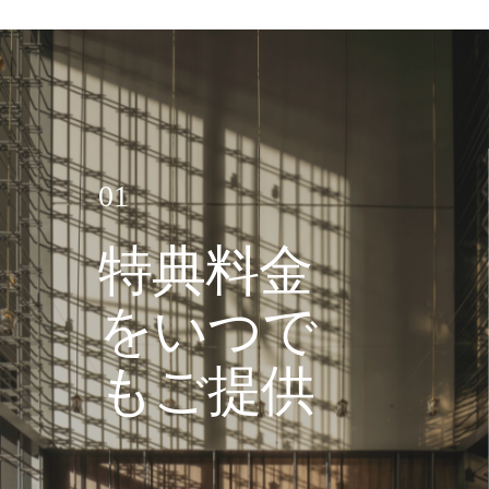
お祝い
パン パシフィック ディスカバ
リー
概要
01
特典料金
グローバルホームページに戻る
をいつで
もご提供