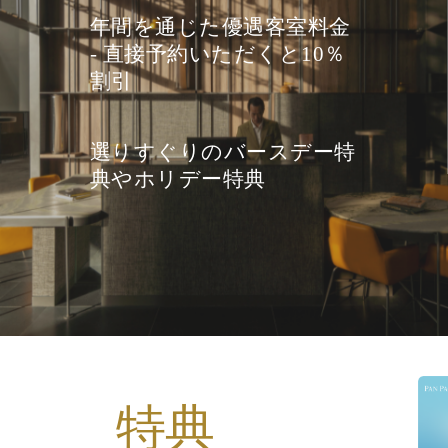
年間を通じた優遇客室料金
- 直接予約いただくと10％
割引
選りすぐりのバースデー特
典やホリデー特典
特典