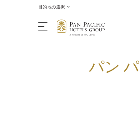
目的地の選択
パン 
ご滞在
目的地情報
キャンペーン
会議＆イベント