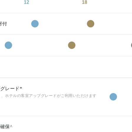
12
18
寄付
グレード*
と、ホテルの客室アップグレードがご利用いただけます
確保^