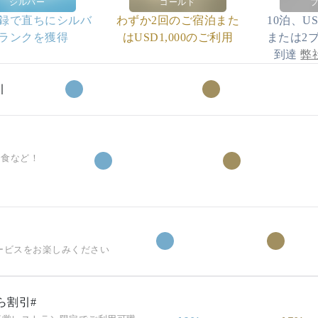
シルバー
ゴールド
録で直ちにシルバ
わずか2回のご宿泊また
10泊、US
ランクを獲得
はUSD1,000のご利用
または2
到達
弊
引
朝食など！
ービスをお楽しみください
ら割引#