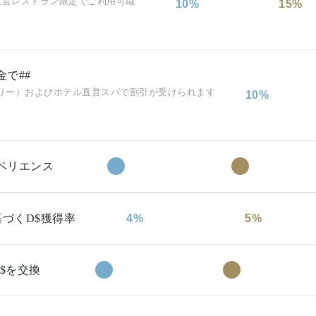
プ直営レストラン限定でご利用可職
10%
15%
で##
 グレゴリー）およびホテル直営スパで割引が受けられます
10%
ペリエンス
づくD$獲得率
4%
5%
$を交換