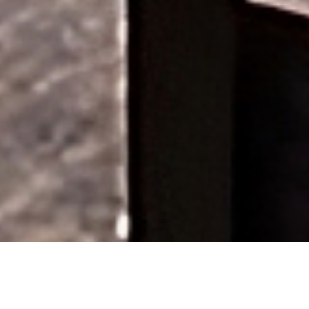
Select
このサイトでの経験をどのように評価しますか？
an
option
from
1
不満
とても満足
to
5,
Next
with
1
being
不
満
and
5
being
と