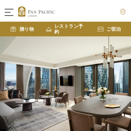
レストラン予
贈り物
ご宿泊
約