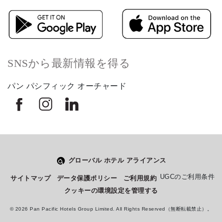
SNSから最新情報を得る
パン パシフィック オーチャード
グローバル ホテル アライアンス
UGCのご利用条件
サイトマップ
データ保護ポリシー
ご利用規約
Select
このサイトでの経験をどのように評価しますか？
an
クッキーの環境設定を管理する
option
from
© 2026 Pan Pacific Hotels Group Limited. All Rights Reserved（無断転載禁止）。
1
不満
とても満足