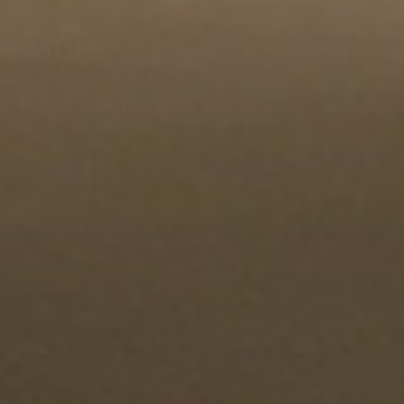
Select
このサイトでの経験をどのように評価しますか？
an
option
from
1
不満
とても満足
to
5,
Next
with
1
being
不