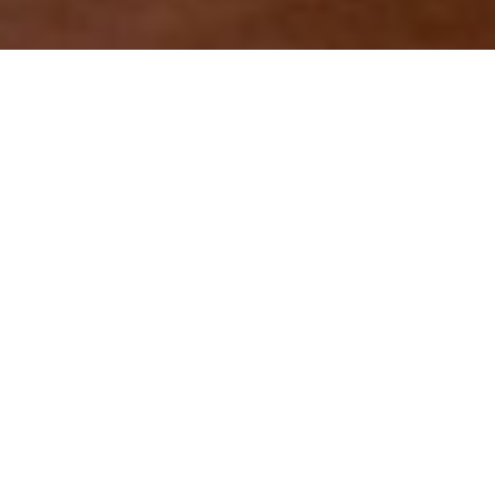
being
不
満
and
5
being
と
て
も
満
足