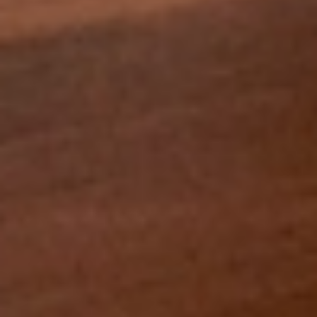
Select
このサイトでの経験をどのように評価しますか？
an
option
from
1
不満
とても満足
to
5,
Next
with
1