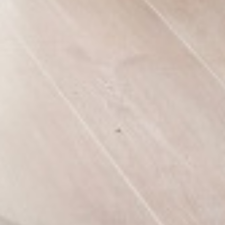
Select
このサイトでの経験をどのように評価しますか？