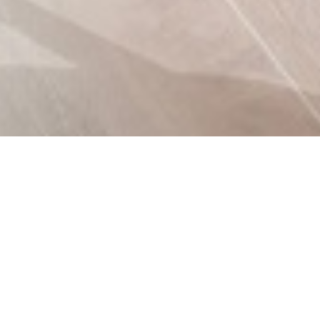
an
option
from
1
不満
とても満足
to
5,
Next
with
1
being
不
満
and
5
being
と
て
も
満
足