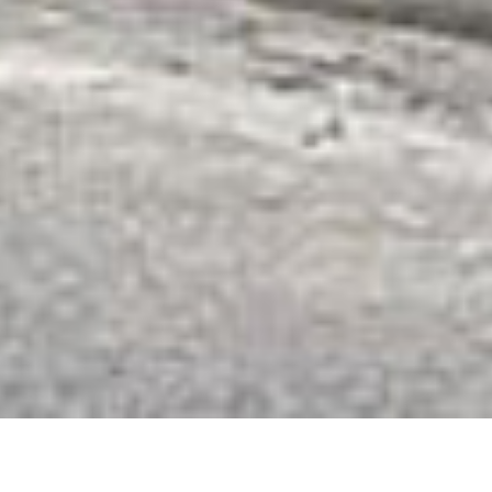
从
您如何评价在本网站的体验?
1
到
5
不满意
很满意
中
选
下一个
择
一
个
选
项，
其
中