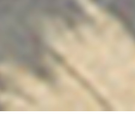
从
您如何评价在本网站的体验?
1
到
5
不满意
很满意
中
选
下一个
择
一
个
选
项，
其
中
1
内比都宾乐雅酒店欢迎您的