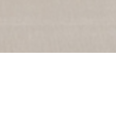
Select
このサイトでの経験をどのように評価しますか？
an
option
from
1
不満
とても満足
to
5,
Next
with
1
being
不
満
and
5
being
と
て
も
満
足