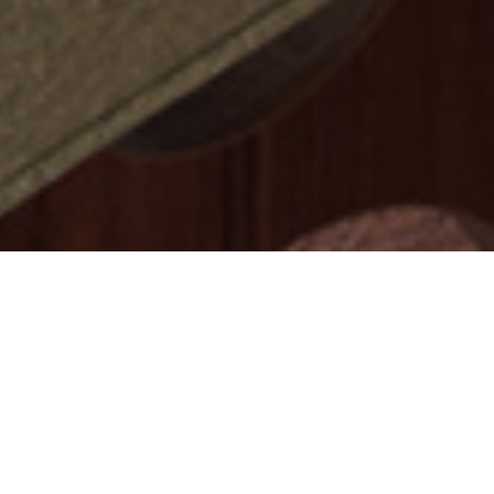
Select
このサイトでの経験をどのように評価しますか？
an
option
from
1
不満
とても満足
to
5,
Next
with
1
being
不
満
and
5
being
と
て
も
満
足