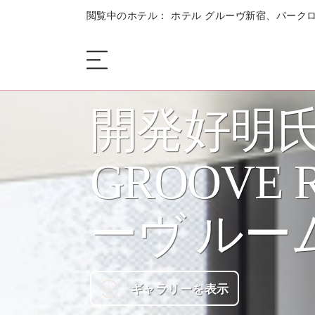
閲覧中のホテル： ホテル グルーヴ新宿、パークロ
開発好明
ザ・ホテル
GROOVE
客室
ーヴ ルー
お食事 + お飲み物
会議
ギャラリーを表示