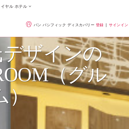
イヤル ホテル
パン パシフィック ディスカバリー
登録
|
サインイン
氏デザインの
 ROOM（グル
ム）