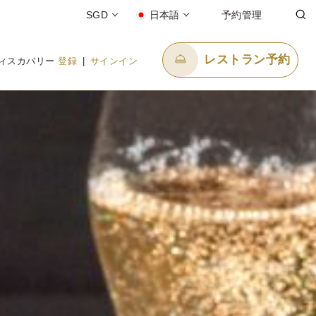
SGD
日本語
予約管理
レストラン予約
ディスカバリー
登録
|
サインイン
Eメール送信先
enquiry.ppsor@panpacific.com
free)