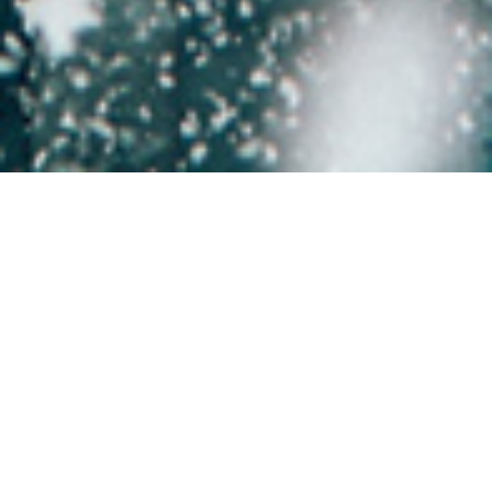
ーンに戻る キャンペーン
シェアす
る
客室＆スイート
このキャンペーンについて
カナダのベストスキーホテル、パン パシフィック ウィ
スラー マウンテンサイドで、スロープ側でのご滞在をお
楽しみください。前払いいただくと、特別早割予約キャ
ンペーンで最大35％*割引になります。キッチン、暖
炉、バルコニーを備えた広々としたスイートでご滞在を