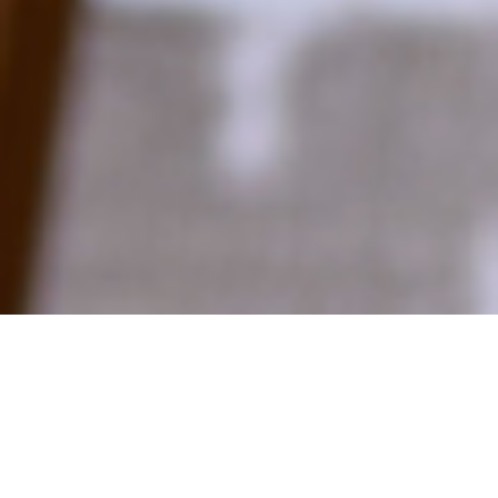
从
您如何评价在本网站的体验?
1
到
5
不满意
很满意
中
选
下一个
择
一
个
选
项，
其
中
1
为
不
满
意