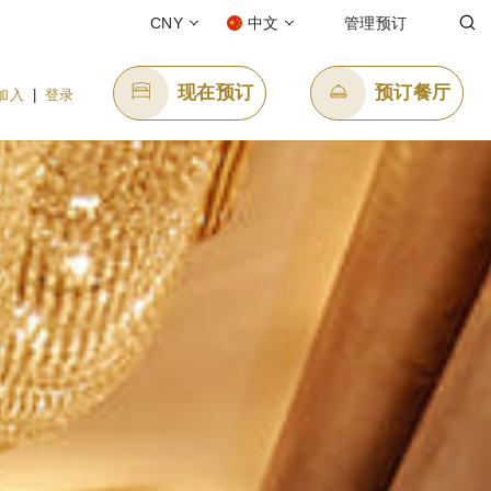
CNY
中文
管理预订
现在预订
预订餐厅
加入
|
登录
发送电子邮件
8
enquiry.ppszv@panpacific.com
-free)