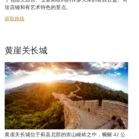
珍店铺和有艺术特色的景点。
获取路线
黄崖关长城
黄崖关长城位于蓟县北部的崇山峻岭之中，蜿蜒 42 公