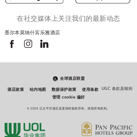
在社交媒体上关注我们的最新动态
墨尔本莫纳什宾乐雅酒店
全球酒店联盟
从
您如何评价在本网站的体验?
UGC 条款及细则
酒店政策
站内地图
数据保护政策
使用条款
1
管理 cookie 偏好
到
5
© 2026 泛太平洋酒店及度假村版权所有。保留所有权利。
不满意
很满意
中
选
下一个
择
一