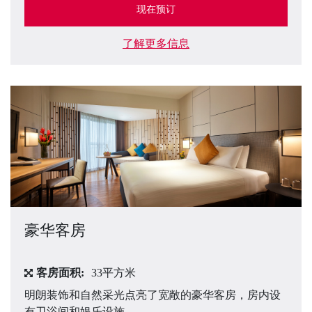
现在预订
了解更多信息
豪华客房
客房面积:
33平方米
明朗装饰和自然采光点亮了宽敞的豪华客房，房内设
有卫浴间和娱乐设施。