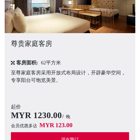
尊贵家庭客房
客房面积:
62平方米
至尊家庭客房采用开放式布局设计，开辟豪华空间，
专享阳台可饱览美景。
起价
MYR
1230.00
晚
MYR
123.00
会员优惠多达
现在预订