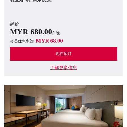
起价
MYR
680.00
晚
MYR
68.00
会员优惠多达
现在预订
了解更多信息