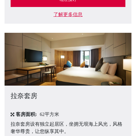
了解更多信息
拉奈套房
客房面积:
62平方米
拉奈套房设有独立起居区，坐拥无垠海上风光，风格
奢华尊贵，让您纵享其中。