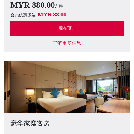
MYR
880.00
晚
MYR
88.00
会员优惠多达
现在预订
了解更多信息
豪华家庭客房