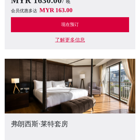
MYR
1630.00
晚
MYR
163.00
会员优惠多达
现在预订
了解更多信息
弗朗西斯·莱特套房