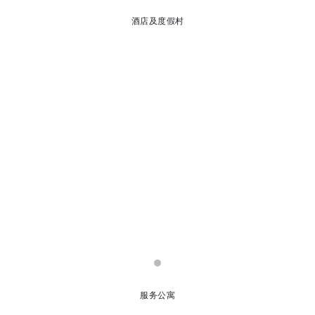
酒店及度假村
服务公寓