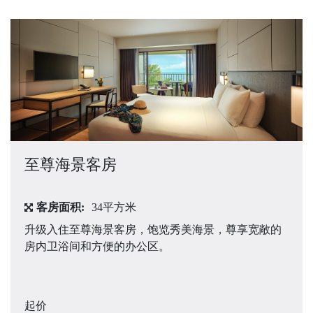
至尊海景客房
客房面积:
34平方米
升级入住至尊海景客房，饱览秀美海景，尊享宽敞的
房内卫浴间和方便的办公区。
起价