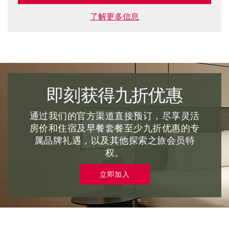
了解更多信息
即刻获得九折优惠
通过我们的官方渠道直接预订，尽享灵活
房价和住宿及早餐套餐至少九折优惠的专
属品牌礼遇，以及其他探索之旅会员特
权。
立即加入