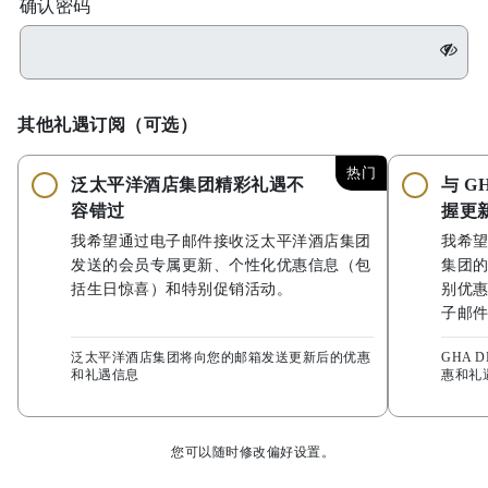
确认密码
其他礼遇订阅（可选）
热门
泛太平洋酒店集团精彩礼遇不
与 G
容错过
握更
我希望通过电子邮件接收泛太平洋酒店集团
我希
发送的会员专属更新、个性化优惠信息（包
集团
括生日惊喜）和特别促销活动。
别优
子邮
泛太平洋酒店集团将向您的邮箱发送更新后的优惠
GHA 
和礼遇信息
惠和礼
您可以随时修改偏好设置。