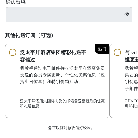
确认密码
其他礼遇订阅（可选）
热门
泛太平洋酒店集团精彩礼遇不
与 G
容错过
握更
我希望通过电子邮件接收泛太平洋酒店集团
我希
发送的会员专属更新、个性化优惠信息（包
集团
括生日惊喜）和特别促销活动。
别优
子邮
泛太平洋酒店集团将向您的邮箱发送更新后的优惠
GHA 
和礼遇信息
惠和礼
您可以随时修改偏好设置。