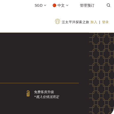
SGD
中文
管理预订
泛太平洋探索之旅
加入
|
登录
免费客房升级
*视入住情况而定