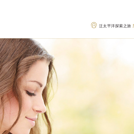
泛太平洋探索之旅
地址
致电
中国浙江省宁波市鄞州区江
+86 574 8911 888
澄北路 729 号，邮编：
400 842 7737
(Toll
315042