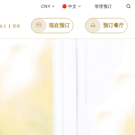
CNY
中文
管理预订
现在预订
预订餐厅
加入
|
登录
发送电子邮件
8
enquiry.ppsngb@panpacific.com
-free)