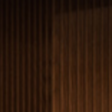
Select
このサイトでの経験をどのように評価しますか？
an
option