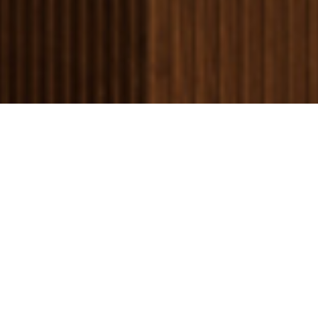
from
1
不満
とても満足
to
5,
Next
with
1
being
不
満
and
5
being
と
て
も
満
足