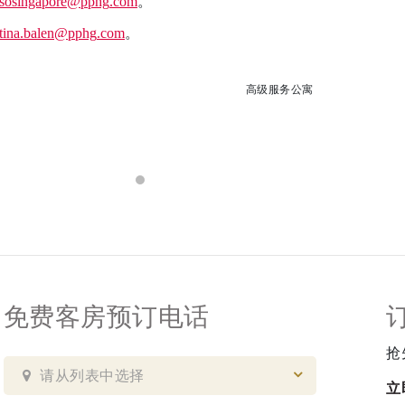
sosingapore
@pphg
.com
。
tina.balen
@pphg
.com
。
高级服务公寓
免费客房预订电话
抢
请从列表中选择
立