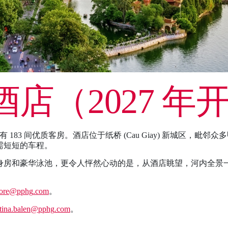
店（2027 年
 183 间优质客房。酒店位于纸桥 (Cau Giay) 新城区，
需短短的车程。
身房和豪华泳池，更令人怦然心动的是，从酒店眺望，河内全景
ore
@pphg
.com
。
tina.balen
@pphg
.com
。