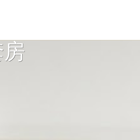
套房
地址
致电
辽宁省大连市沙河口区太
+86 411 3975 1111
原街211-2号
400 842 7737
(Toll-fre