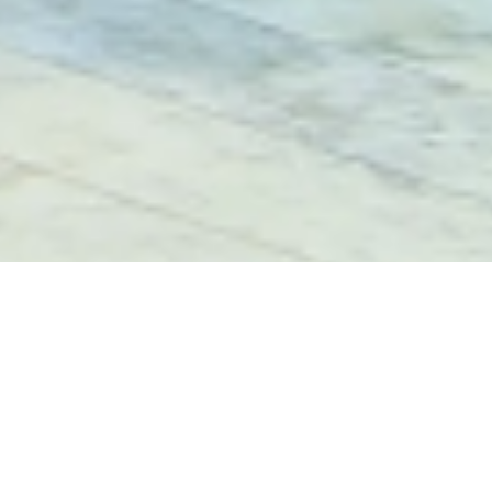
从
您如何评价在本网站的体验?
1
到
5
不满意
很满意
中
选
下一个
择
一
个
选
项，
其
中
1
为
不
满
意
，
5