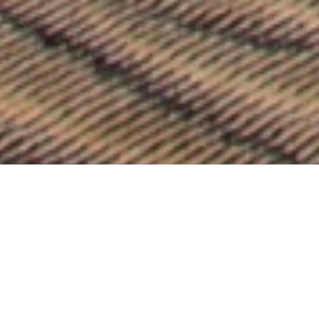
从
您如何评价在本网站的体验?
1
到
5
不满意
很满意
中
选
下一个
择
一
个
选
项，
其
中
1
为
不
满
意
，
5
为