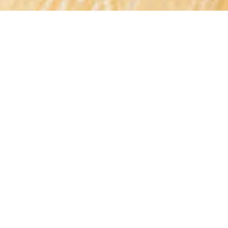
选
项，
其
中
1
为
不
满
意
，
5
为
很
满
意