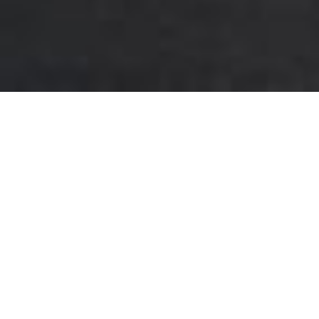
不满意
很满意
中
选
下一个
择
一
个
选
项，
酒店地址
其
中
1
返回 马六甲爱法摩沙宾乐雅度假村酒店
为
不
探索精彩的新目的地
满
意
，
5
为
很
满
意