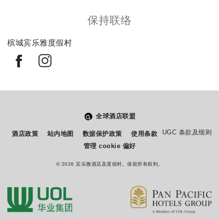
保持联络
槟城宾乐雅度假村
全球酒店联盟
从
您如何评价在本网站的体验?
UGC 条款及细则
酒店政策
站内地图
数据保护政策
使用条款
1
管理 cookie 偏好
到
5
© 2026 宾乐雅酒店及度假村。保留所有权利。
不满意
很满意
中
选
下一个
择
一
个