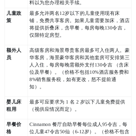
料以为您办理相关手续。
儿童政
最多允许两名12岁以下的儿童使用现有床
策
铺，免费共享客房。如果儿童需要加床，酒店
将提供折叠床，含早餐，每房每晚130令吉，
仅限特定房型。
额外人
高级客房和海景尊贵客房最多可入住两人。豪
员
华客房，海景豪华客房和其他套房可安排第三
人入住，每房每晚需额外支付130令吉 （含床
位及早餐）。（价格不包括10%酒店服务费和
8%销售服务税，如有更改，怒不提前通
知）。
婴儿床
最多可应要求为 1 名 2 岁以下儿童免费提供
租用
（视供应情况而定）。
早餐价
Cinnamon 餐厅自助早餐每位成人95令吉，每
格
位儿童47令吉50仙（6-12岁）。（价格不包含