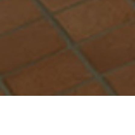
从
您如何评价在本网站的体验?
1
到
5
不满意
很满意
中
选
下一个
择
一
个
选
项，
酒店地址
其
中
1
返回 新宿宾乐雅环旅酒店
为
不
跟着新宿节拍起舞
满