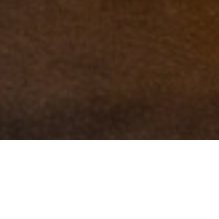
从
您如何评价在本网站的体验?
1
到
5
不满意
很满意
中
选
下一个
择
一
个
选
项，
其
中
1
为
不
满
意