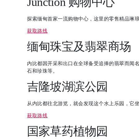
享受
Junction 购物中心
庆祝与会议
探索缅甸首家一流购物中心，这里的零售精品琳
获取路线
泛太平洋酒店的探索之旅
缅甸珠宝及翡翠商场
内比都因开采和出口在全球备受追捧的翡翠而闻
内比都宾乐雅酒店
石和珍珠等。
回到全球首页
吉隆坡湖滨公园
从内比都往北游览，就会发现这个水上乐园，它
获取路线
国家草药植物园