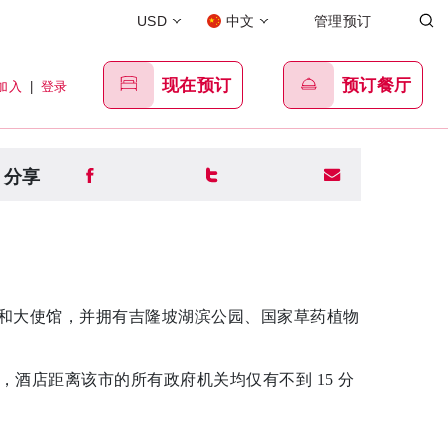
USD
中文
管理预订
现在预订
预订餐厅
加入
|
登录
分享
委和大使馆，并拥有吉隆坡湖滨公园、国家草药植物
附近。此外，酒店距离该市的所有政府机关均仅有不到 15 分