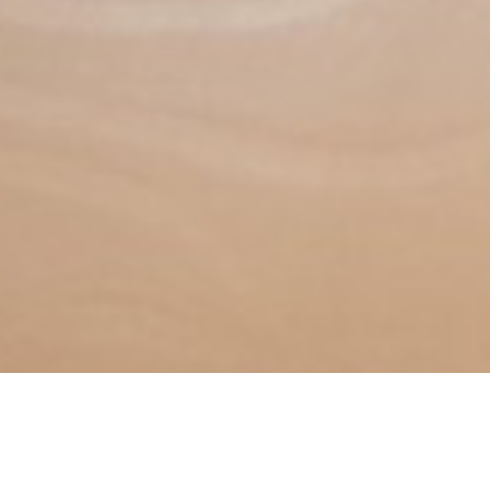
从
您如何评价在本网站的体验?
1
到
5
不满意
很满意
中
选
下一个
择
一
个
选
项，
其
中
1
为