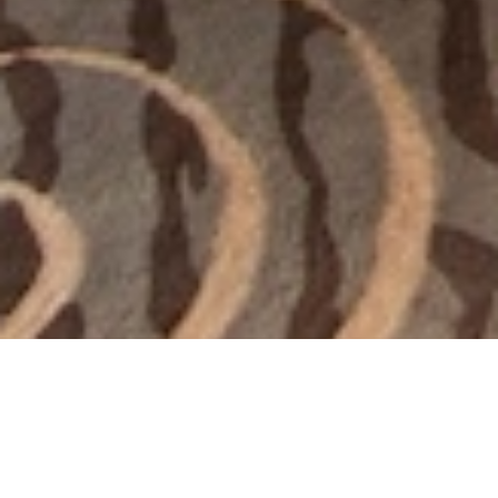
从
您如何评价在本网站的体验?
1
到
5
不满意
很满意
中
选
下一个
择
一
个
选
项，
其
中
1
为
不
满