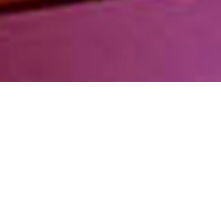
到
5
不满意
很满意
中
选
下一个
择
一
个
选
项，
其
中
1
为
不
满
意
，
5
为
很
满
意