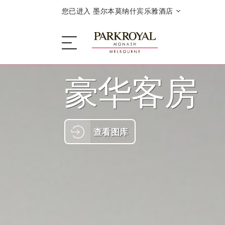
您已进入 墨尔本莫纳什宾乐雅酒店
豪华客房
酒店
睡眠
查看图库
餐饮
优惠