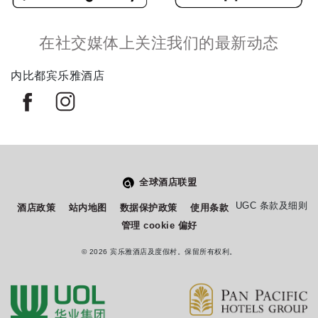
在社交媒体上关注我们的最新动态
内比都宾乐雅酒店
全球酒店联盟
从
您如何评价在本网站的体验?
UGC 条款及细则
酒店政策
站内地图
数据保护政策
使用条款
1
管理 cookie 偏好
到
5
© 2026 宾乐雅酒店及度假村。保留所有权利。
不满意
很满意
中
选
下一个
择
一