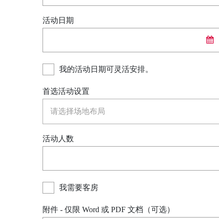
享受
活动日期
会议
庆典
我的活动日期可灵活安排。
泛太平洋酒店的探索之旅
首选活动设置
槟城宾乐雅度假村
活动人数
回到全球首页
我需要客房
附件 - 仅限 Word 或 PDF 文档（可选）