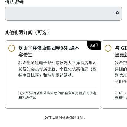
确认密码
其他礼遇订阅（可选）
热门
泛太平洋酒店集团精彩礼遇不
与 G
容错过
握更
我希望通过电子邮件接收泛太平洋酒店集团
我希
发送的会员专属更新、个性化优惠信息（包
集团
括生日惊喜）和特别促销活动。
别优
子邮
泛太平洋酒店集团将向您的邮箱发送更新后的优惠
GHA 
和礼遇信息
惠和礼
您可以随时修改偏好设置。