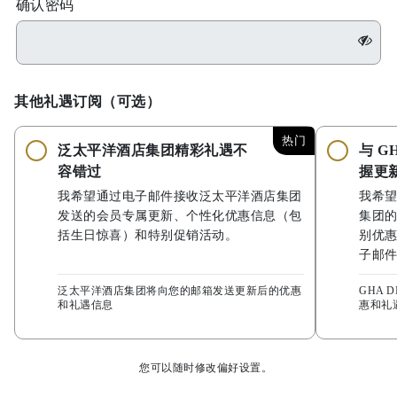
确认密码
其他礼遇订阅（可选）
热门
泛太平洋酒店集团精彩礼遇不
与 G
容错过
握更
我希望通过电子邮件接收泛太平洋酒店集团
我希
发送的会员专属更新、个性化优惠信息（包
集团
括生日惊喜）和特别促销活动。
别优
子邮
泛太平洋酒店集团将向您的邮箱发送更新后的优惠
GHA 
和礼遇信息
惠和礼
您可以随时修改偏好设置。