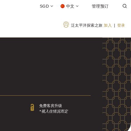
SGD
中文
管理预订
泛太平洋探索之旅
加入
|
登录
免费客房升级
*视入住情况而定