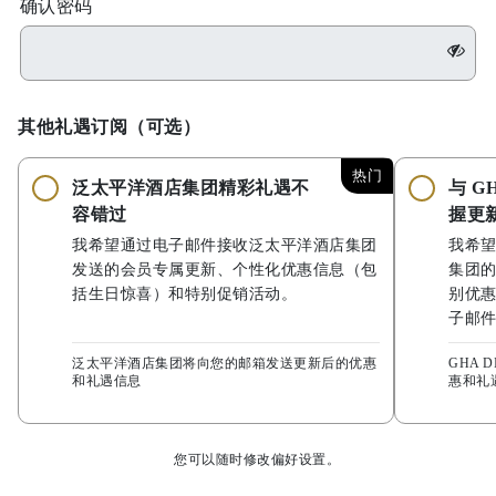
确认密码
其他礼遇订阅（可选）
热门
泛太平洋酒店集团精彩礼遇不
与 G
容错过
握更
我希望通过电子邮件接收泛太平洋酒店集团
我希
发送的会员专属更新、个性化优惠信息（包
集团
括生日惊喜）和特别促销活动。
别优
子邮
泛太平洋酒店集团将向您的邮箱发送更新后的优惠
GHA 
和礼遇信息
惠和礼
您可以随时修改偏好设置。